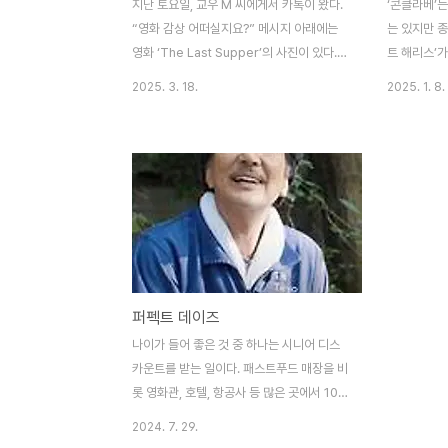
지난 토요일, 교우 M 씨에게서 카톡이 왔다.
‘콘클라베’는
“영화 감상 어떠실지요?” 메시지 아래에는
는 있지만 종
영화 ‘The Last Supper’의 사진이 있다.
트 해리스’가
나는 모르고 있던 영화다. 인터넷에 찾아보니
작이다. 교
2025. 3. 18.
2025. 1. 8.
집 근처 노스릿지몰 옆 AMC 극장에서 상영
영국 추기경인
한다. 일요일 1:30분 상영은 25% 조조할인
교황을 선출
까지 해 준다. 사순시기에 예수님의 죽음과
을 맡게 된다
제자들의 이야기를 다룬 영화를 보는 것도 뜻
적인 미국 추
있는 일 같아, 구역 단톡방에 초대의 글을 올
주의자인 나이
렸다. 다들 일이 있어 못 간다는 답이 돌아왔
중도인 캐나다
다. 아내와 둘이 가기로 했다. 주일 아침 미사
통주의자며 
후, M 씨에게 함께 가자고 하니, 대상포진 예
등 4명이다
방주사를 맞았는데 후유증이 있어 몸이 아프
이 될 수 있
퍼펙트 데이즈
다고 한다. 여느 날처럼 구역 식구들과 맥다
하는 행정가
방에 가서 점심을 먹고 헤어져 집에 와 잠시
황을 곁에서
나이가 들어 좋은 것 중 하나는 시니어 디스
쉬었다가 아내와 둘이 극장에 가서 ..
망하던 밤 
카운트를 받는 일이다. 패스트푸드 매장을 비
말을 전해 듣
롯 영화관, 호텔, 항공사 등 많은 곳에서 10-
15% 정도의 시니어 할인을 받을 수 있다. 은
2024. 7. 29.
퇴한 후, 85년에 졸업한 LAVC 대학에 재입