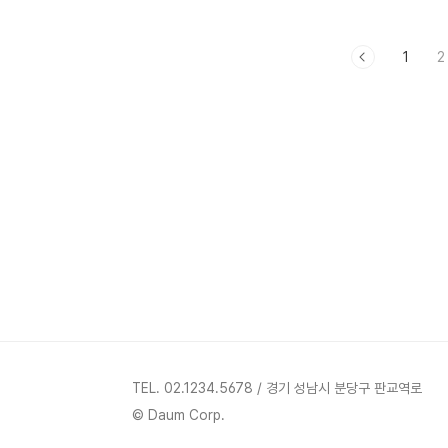
학을 하니 학생증과 학생 이-메일을 발급해
주었다. 알고 보니 학생들이 받을 수 있는 할
1
2
인혜택도 많다. 우선 아마존 프라임 멤버십을
절반 가격으로 가입했고, 스트리밍 서비스도
학생 할인이 있다. 그렇게 해서 월 $1.99에
Hulu에 가입했다. 극장에 개봉했을 때 가보
지 못한 영화 ‘퍼펙트 데이즈’를 Hulu를 통해
보게 되었다. 영화 시작 전에 2분 광고가 있
고, 중간에 2-3번 광고가 나오지만 크게 불
편한 점은 없었다. 광고는 초반부에만 나오
고, 영화가 절반을 넘어가니 더 이..
TEL. 02.1234.5678 / 경기 성남시 분당구 판교역로
© Daum Corp.