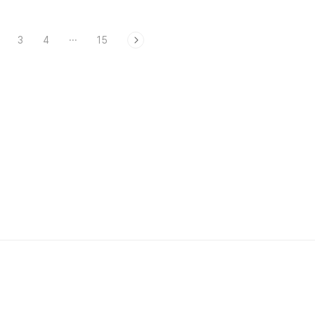
3
4
···
15