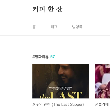
본문 바로가기
커피 한 잔
홈
태그
방명록
영화리뷰
57
최후의 만찬 (The Last Supper)
콘클라베