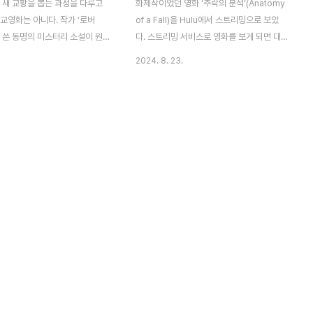
 새 교황을 뽑는 과정을 다루고
화제작이었던 영화 ‘추락의 분석’(Anatomy
교영화는 아니다. 작가 ‘로버
of a Fall)을 Hulu에서 스트리밍으로 보았
 쓴 동명의 미스터리 소설이 원
다. 스트리밍 서비스로 영화를 보게 되면 대
황이 갑자기 심장마비로 사망하자
개는 중간에 한, 두 번 중단하게 된다. 다음날
2024. 8. 23.
 ‘로렌스’(레이프 파인스)는 새
또는 며칠 후에 마저 보기도 하지만, 어떤 때
하는 콘클라베를 진행하는 책임
는 미루다가 흥미를 잃어 다시 보지 않는 경
. 유력한 차기 교황 후보는 진보
우도 생긴다. 이 영화는 상영시간이 2시간
기경 ‘알도 벨리니,’ 보수적 사회
35분이나 되는 짧지 않은 영화임에도 불구하
지리아 출신 ‘조슈아 아데미,’
고 중단 없이 한 번에 끝을 냈다. 그만큼 흡입
의 ‘조셉 트렘블리,’ 그리고 전
력이 있는 영화다. 프랑스 영화라 대사의 절
보수파인 이탈리아의 ‘테데스코’
반 정도는 프랑스말이 나온다. 프랑스 알프
. 로렌스도 추기경이니 만큼 교황
스의 외딴곳의 아직도 공사 중인 3층짜리 집
지만, 그는 교황선출 과정을 진행
에 독일 태생의 작가 ‘산드라’(산드라 픨러)가
로 남기를 원한다. 로렌스는 교
남편 ‘사무엘,’ 아들 ‘다니엘’과 살고 있다. 그
 보좌하던 신부로부터 교황이 사
녀는 여러 권의 책을 발표한 작가지만 생활에
트렘블리에게 사직을 요구했다는
는 여유가 없어 보인다. 돈을 ..
는다...