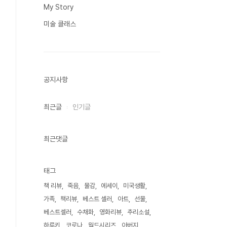
My Story
미술 클래스
공지사항
최근글
인기글
최근댓글
태그
책 리뷰
죽음
물감
에세이
미국생활
가족
책리뷰
베스트 셀러
아트
선물
베스트셀러
수채화
영화리뷰
추리소설
하루키
코로나
월드시리즈
아버지